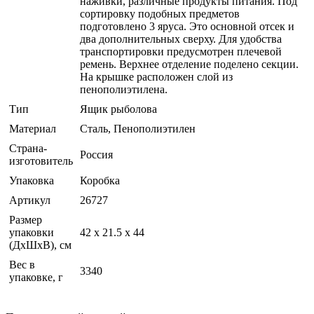
наживки, различные продукты питания. Под
сортировку подобных предметов
подготовлено 3 яруса. Это основной отсек и
два дополнительных сверху. Для удобства
транспортировки предусмотрен плечевой
ремень. Верхнее отделение поделено секции.
На крышке расположен слой из
пенополиэтилена.
Тип
Ящик рыболова
Материал
Сталь, Пенополиэтилен
Страна-
Россия
изготовитель
Упаковка
Коробка
Артикул
26727
Размер
упаковки
42 х 21.5 х 44
(ДхШхВ), см
Вес в
3340
упаковке, г