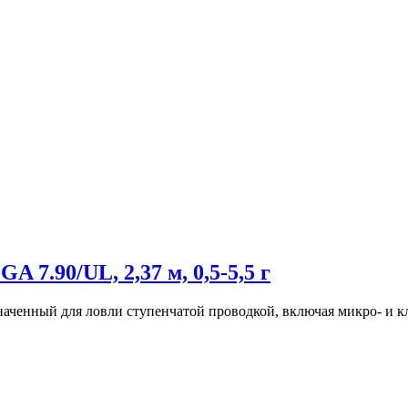
7.90/UL, 2,37 м, 0,5-5,5 г
аченный для ловли ступенчатой проводкой, включая микро- и кла