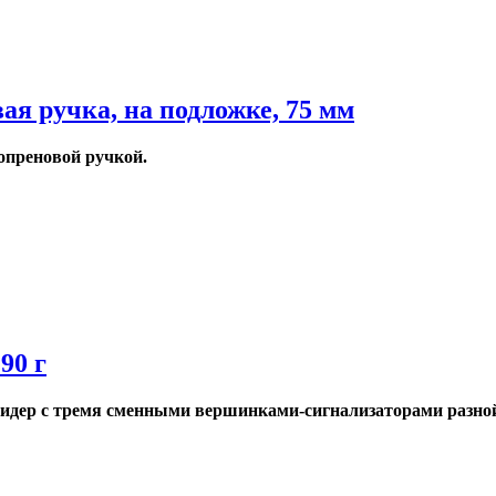
я ручка, на подложке, 75 мм
опреновой ручкой.
90 г
фидер с тремя сменными вершинками-сигнализаторами разной 