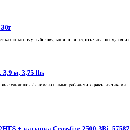
-30г
ет как опытному рыболову, так и новичку, оттачивающему свои с
,9 м, 3,75 lbs
арповое удилище с феноменальными рабочими характеристиками.
HFS + катушка Crossfire 2500-3Bi. 57587