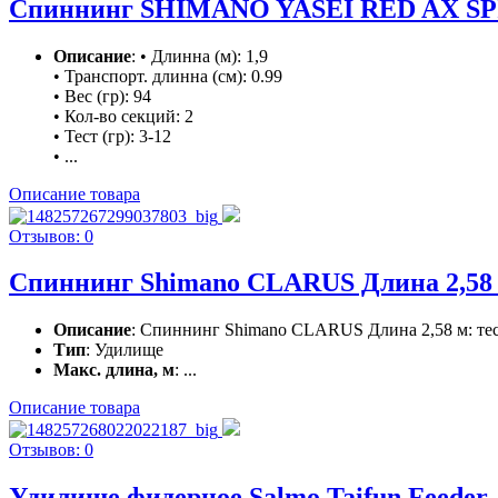
Спиннинг SHIMANO YASEI RED AX SP
Описание
: • Длинна (м): 1,9
• Транспорт. длинна (см): 0.99
• Вес (гр): 94
• Кол-во секций: 2
• Тест (гр): 3-12
• ...
Описание товара
Отзывов: 0
Спиннинг Shimano CLARUS Длина 2,58 м:
Описание
: Спиннинг Shimano CLARUS Длина 2,58 м: тест
Тип
: Удилище
Макс. длина, м
: ...
Описание товара
Отзывов: 0
Удилище фидерное Salmo Taifun Feeder, 3