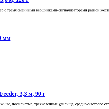
ер с тремя сменными вершинками-сигнализаторами разной жестко
0 мм
.
eder, 3,3 м, 90 г
ежные, посылистые, трехколенные удилища, средне-быстрого стр