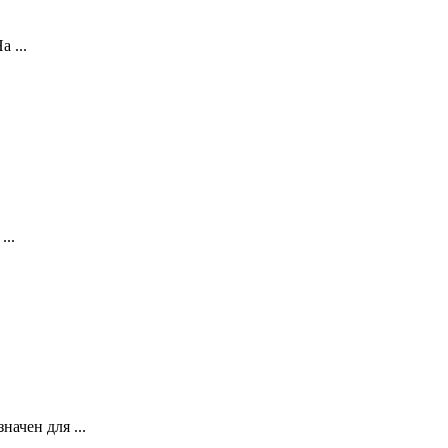
 ...
...
ачен для ...