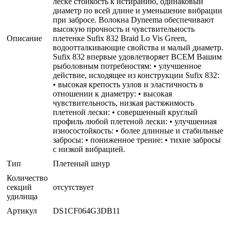
леске стойкость к истиранию, одинаковый
диаметр по всей длине и уменьшение вибрации
при забросе. Волокна Dyneema обеспечивают
высокую прочность и чувствительность
Описание
плетенке Sufix 832 Braid Lo Vis Green,
водоотталкивающие свойства и малый диаметр.
Sufix 832 впервые удовлетворяет ВСЕМ Вашим
рыболовным потребностям: • улучшенное
действие, исходящее из конструкции Sufix 832:
• высокая крепость узлов и эластичность в
отношении к диаметру: • высокая
чувствительность, низкая растяжимость
плетеной лески: • совершенный круглый
профиль любой плетеной лески: • улучшенная
износостойкость: • более длинные и стабильные
забросы: • пониженное трение: • тихие забросы
с низкой вибрацией.
Тип
Плетеный шнур
Количество
секций
отсутствует
удилища
Артикул
DS1CF064G3DB11