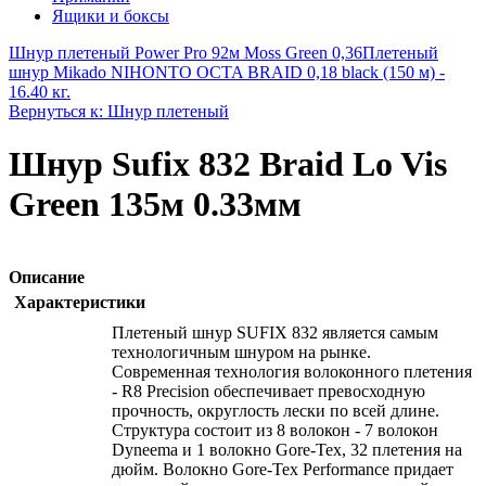
Ящики и боксы
Шнур плетеный Power Pro 92м Moss Green 0,36
Плетеный
шнур Mikado NIHONTO OCTA BRAID 0,18 black (150 м) -
16.40 кг.
Вернуться к: Шнур плетеный
Шнур Sufix 832 Braid Lo Vis
Green 135м 0.33мм
Описание
Характеристики
Плетеный шнур SUFIX 832 является самым
технологичным шнуром на рынке.
Современная технология волоконного плетения
- R8 Precision обеспечивает превосходную
прочность, округлость лески по всей длине.
Структура состоит из 8 волокон - 7 волокон
Dyneema и 1 волокно Gore-Tex, 32 плетения на
дюйм. Волокно Gore-Tex Performance придает