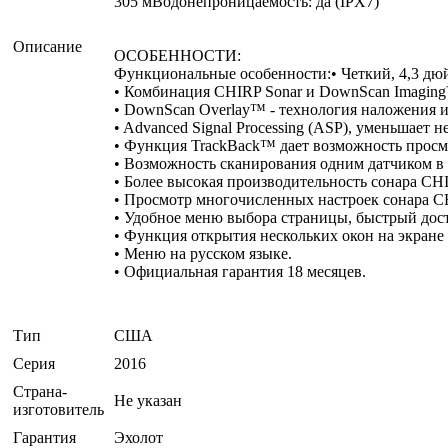
305 мВодонепроницаемость: да (IPX7)
Описание
ОСОБЕННОСТИ:
Функциональные особенности:• Четкий, 4,3 дю
• Комбинация CHIRP Sonar и DownScan Imaging™
• DownScan Overlay™ - технология наложения 
• Advanced Signal Processing (ASP), уменьшает 
• Функция TrackBack™ дает возможность просмо
• Возможность сканирования одним датчиком в 
• Более высокая производительность сонара CH
• Просмотр многочисленных настроек сонара CH
• Удобное меню выбора страницы, быстрый дос
• Функция открытия нескольких окон на экране
• Меню на русском языке.
• Официальная гарантия 18 месяцев.
Тип
США
Серия
2016
Страна-
Не указан
изготовитель
Гарантия
Эхолот