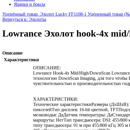
Ящики и боксы
Уценённый товар. Эхолот Lucky FF1108-1 Уцененный товар (№
Вернуться к: Эхолоты
Lowrance Эхолот hook-4x mid/
Описание
Характеристики
ОПИСАНИЕ:
Lowrance Hook-4x Mid/High/DownScan Lowrance
технологию DownScan Imaging, для того чтобы 
чувствительностью и производительностью гидр
ХАРАКТЕРИСТИКИ:
Технические характеристикиРазмеры (ДхШхВ): 9,6
пикселейТип дисплея: 16-bit цветной, TFTПодс
мелководья: ДаДатчик температуры: ДаСтанда
маршруты: НетТип трансдьюсера: DSI: 455/800
типу трансдьюсера: 91 м при 455/800 кГц 305 м