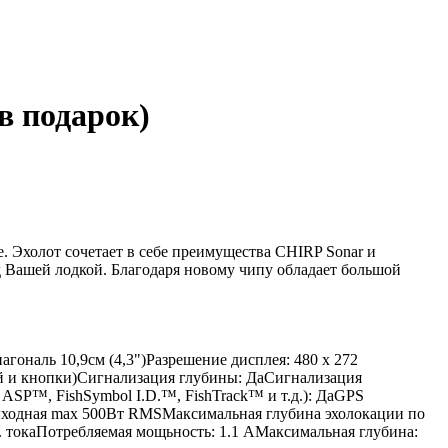
в подарок)
 Эхолот сочетает в себе преимущества CHIRP Sonar и
д Вашей лодкой. Благодаря новому чипу обладает большой
агональ 10,9см (4,3")Разрешение дисплея: 480 х 272
ей и кнопки)Сигнализация глубины: ДаСигнализация
P™, FishSymbol I.D.™, FishTrack™ и т.д.): ДаGPS
выходная max 500Вт RMSМаксимальная глубина эхолокации по
ст. токаПотребляемая мощьность: 1.1 AМаксимальная глубина: