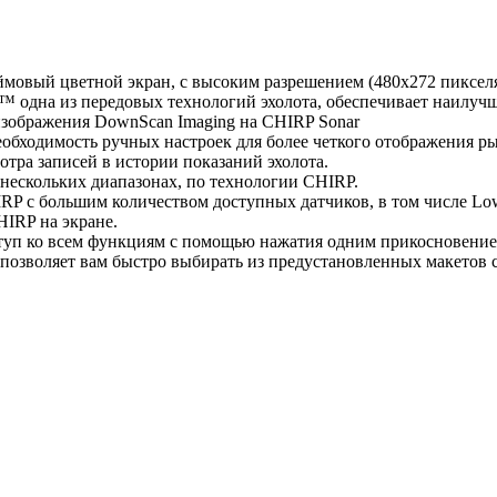
ймовый цветной экран, с высоким разрешением (480х272 пиксел
 одна из передовых технологий эхолота, обеспечивает наилучш
изображения DownScan Imaging на CHIRP Sonar
необходимость ручных настроек для более четкого отображения ры
тра записей в истории показаний эхолота.
нескольких диапазонах, по технологии CHIRP.
IRP с большим количеством доступных датчиков, в том числе L
IRP на экране.
туп ко всем функциям с помощью нажатия одним прикосновение
 позволяет вам быстро выбирать из предустановленных макетов 