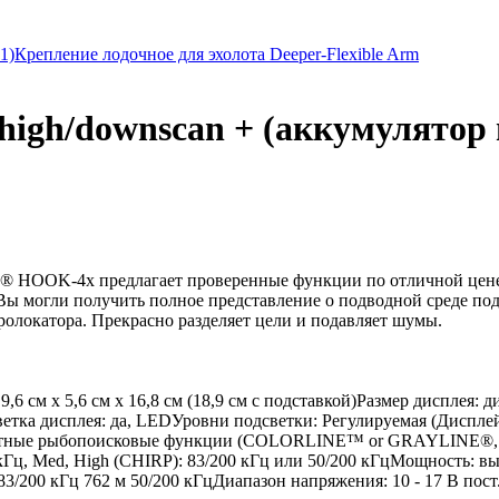
1)
Крепление лодочное для эхолота Deeper-Flexible Arm
high/downscan + (аккумулятор 
® HOOK-4x предлагает проверенные функции по отличной цене.
Вы могли получить полное представление о подводной среде по
олокатора. Прекрасно разделяет цели и подавляет шумы.
 см х 5,6 см х 16,8 см (18,9 см с подставкой)Размер дисплея: ди
ветка дисплея: да, LEDУровни подсветки: Регулируемая (Диспл
ртные рыбопоисковые функции (COLORLINE™ or GRAYLINE®, AS
 кГц, Med, High (CHIRP): 83/200 кГц или 50/200 кГцМощность: 
 83/200 кГц 762 м 50/200 кГцДиапазон напряжения: 10 - 17 В по