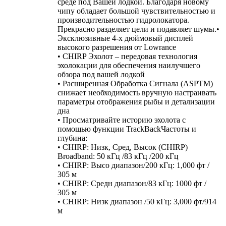
среде под Вашей лодкой. Благодаря новому
чипу обладает большой чувствительностью и
производительностью гидролокатора.
Прекрасно разделяет цели и подавляет шумы.•
Эксклюзивные 4-х дюймовый дисплей
высокого разрешения от Lowrance
• CHIRP Эхолот – передовая технология
эхолокации для обеспечения наилучшего
обзора под вашей лодкой
• Расширенная Обработка Сигнала (ASPTM)
снижает необходимость вручную настраивать
параметры отображения рыбы и детализации
дна
• Просматривайте историю эхолота с
помощью функции TrackBackЧастоты и
глубина:
• CHIRP: Низк, Сред, Высок (CHIRP)
Broadband: 50 кГц /83 кГц /200 кГц
• CHIRP: Высо диапазон/200 кГц: 1,000 фт /
305 м
• CHIRP: Средн диапазон/83 кГц: 1000 фт /
305 м
• CHIRP: Низк диапазон /50 кГц: 3,000 фт/914
м