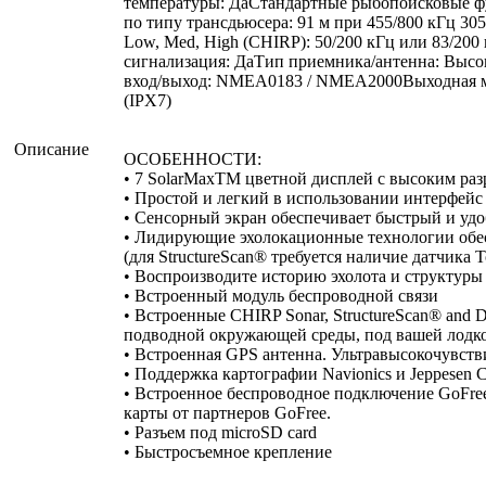
температуры: ДаСтандартные рыбопоисковые ф
по типу трансдьюсера: 91 м при 455/800 кГц 305 
Low, Med, High (CHIRP): 50/200 кГц или 83/20
сигнализация: ДаТип приемника/антенна: Выс
вход/выход: NMEA0183 / NMEA2000Выходная мощ
(IPX7)
Описание
ОСОБЕННОСТИ:
• 7 SolarMaxTM цветной дисплей с высоким ра
• Простой и легкий в использовании интерфейс
• Сенсорный экран обеспечивает быстрый и удоб
• Лидирующие эхолокационные технологии обе
(для StructureScan® требуется наличие датчика 
• Воспроизводите историю эхолота и структур
• Встроенный модуль беспроводной связи
• Встроенные CHIRP Sonar, StructureScan® and
подводной окружающей среды, под вашей лодкой.
• Встроенная GPS антенна. Ультравысокочувств
• Поддержка картографии Navionics и Jeppese
• Встроенное беспроводное подключение GoFree W
карты от партнеров GoFree.
• Разъем под microSD card
• Быстросъемное крепление