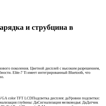
 зарядка и струбцина в
р нового поколения. Цветной дисплей с высоким разрешением,
сти. Elite-7 Ti имеет интегрированный Bluetooth, что
во.
, WVGA color TFT LCDПодсветка дисплея: даУровни подсветки:
игнализация глубины: ДаСигнализация мелководья: ДаДатчик