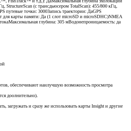
FishTrack™ и т.д.): ДаМаксимальная глубина эхолокации
, StructureScan (с трансдьюсером TotalScan): 455/800 кГц,
PS путевые точки: 3000Запись траектории: ДаGPS
 для карты памяти: Да (1 слот microSD и microSDHC)NMEA
токаМаксимальная глубина: 305 мВодонепроницаемость: да
кой
лотов, обеспечивают наилучшую возможность просмотра
тся доолнительно).
ь, загружать и сразу же использовать карты Insight и другие