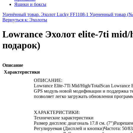
Ящики и боксы
Уценённый товар. Эхолот Lucky FF1108-1 Уцененный товар (№
Вернуться к: Эхолоты
Lowrance Эхолот elite-7ti mid/
подарок)
Описание
Характеристики
ОПИСАНИЕ:
Lowrance Elite-7Ti Mid/High/TotalScan Lowranc
GPS модуль новой модификации и поддержка техн
позволяет легко загружать обновления программ
ХАРАКТЕРИСТИКИ:
Технические характеристики
Размер дисплея: диагональ 17.8 см. (7")Разреш
Регулируемая (Дисплей и кнопки)Частота: 50/8