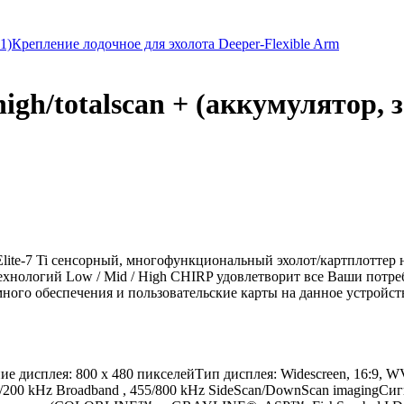
1)
Крепление лодочное для эхолота Deeper-Flexible Arm
high/totalscan + (аккумулятор,
e Elite-7 Ti сенсорный, многофункциональный эхолот/картплотте
ологий Low / Mid / High CHIRP удовлетворит все Ваши потребно
ного обеспечения и пользовательские карты на данное устройст
ение дисплея: 800 x 480 пикселейТип дисплея: Widescreen, 16:9
3/200 kHz Broadband , 455/800 kHz SideScan/DownScan imagingС