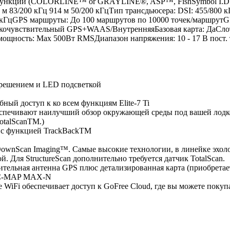
ункции (COLORLINE™ or GRAYLINE®, ASP™, FishSymbol I.D.™, 
м 83/200 кГц 914 м 50/200 кГцТип трансдьюсера: DSI: 455/800 кГц
0 кГцGPS маршруты: До 100 маршрутов по 10000 точек/маршрутG
окочувствительный GPS+WAAS/ВнутренняяБазовая карта: ДаСлот
ность: Max 500Вт RMSДиапазон напряжения: 10 - 17 В пост. 
зрешением и LED подсветкой
ный доступ к ко всем функциям Elite-7 Ti
спечивают наилучший обзор окружающей среды под вашей лод
TotalScanTM.)
ы с функцией TrackBackTM
 DownScan Imaging™. Самые высокие технологии, в линейке эхо
 Для StructureScan дополнительно требуется датчик TotalScan.
ительная антенна GPS плюс детализированная карта (приобретае
n C-MAP MAX-N
iFi обеспечивает доступ к GoFree Cloud, где вы можете покупат