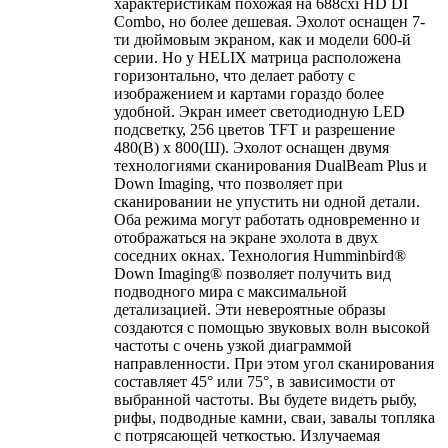
характеристикам похожая на 688cxi HD DI
Combo, но более дешевая. Эхолот оснащен 7-
ти дюймовым экраном, как и модели 600-й
серии. Но у HELIX матрица расположена
горизонтально, что делает работу с
изображением и картами гораздо более
удобной. Экран имеет светодиодную LED
подсветку, 256 цветов TFT и разрешение
480(В) х 800(Ш). Эхолот оснащен двумя
технологиями сканирования DualBeam Plus и
Down Imaging, что позволяет при
сканировании не упустить ни одной детали.
Оба режима могут работать одновременно и
отображаться на экране эхолота в двух
соседних окнах. Технология Humminbird®
Down Imaging® позволяет получить вид
подводного мира с максимальной
детализацией. Эти невероятные образы
создаются с помощью звуковых волн высокой
частоты с очень узкой диаграммой
направленности. При этом угол сканирования
составляет 45° или 75°, в зависимости от
выбранной частоты. Вы будете видеть рыбу,
рифы, подводные камни, сваи, завалы топляка
с потрясающей четкостью. Излучаемая