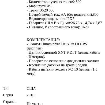
- Количество путевых точек:2 500
- Маршруты:45
- Треки:50/20 000
- Потребляемый ток, мА (без подсветки):800
- Водонепроницаемость:IPX7
- Габариты (Ш х В х Г), мм:26,78 х 14,74 х 2,87
- Питание, В (постоянного тока):10-20
КОМПЛЕКТАЦИЯ:
- Эхолот Humminbird Helix 7x DI GPS
(дисплей).
- Датчик основной XNT 9 DI T (длина кабеля
- 6 метров).
- Поворотное основание для дисплея эхолота
- Крепление датчика на транец лодки.
- Кабель питания эхолота PC-10 (длина - 1.8
метр)
Тип
США
Серия
2016
Страна-
Не указан