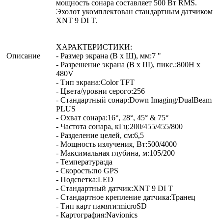
мощность сонара составляет 500 Вт RMS.
Эхолот укомплектован стандартным датчиком
XNT 9 DI T.
ХАРАКТЕРИСТИКИ:
Описание
- Размер экрана (В х Ш), мм:7 "
- Разрешение экрана (В x Ш), пикс.:800H x
480V
- Тип экрана:Color TFT
- Цвета/уровни серого:256
- Стандартный сонар:Down Imaging/DualBeam
PLUS
- Охват сонара:16°, 28°, 45° & 75°
- Частота сонара, кГц:200/455/455/800
- Разделение целей, см:6,5
- Мощность излучения, Вт:500/4000
- Максимальная глубина, м:105/200
- Температура:да
- Скорость:по GPS
- Подсветка:LED
- Стандартный датчик:XNT 9 DI T
- Стандартное крепление датчика:Транец
- Тип карт памяти:microSD
- Картография:Navionics